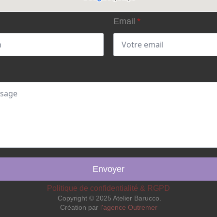
Email
*
Envoyer
Politique de confidentialité & RGPD
Copyright © 2025 Atelier Barucco.
Création par
l'agence Outremer